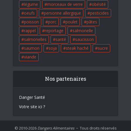
légume
morceaux de verre
obésité
oeufs
personne allergique
pesticides
poisson
porc
poulet
pâtes
rappel
reportage
salmonelle
salmonelles
santé
saucisson
saumon
soja
steak haché
sucre
viande
Nos partenaires
Danger Santé
Votre site ici ?
© 2010-2026
Dangers Alimentaires
Tous droits réservés
–