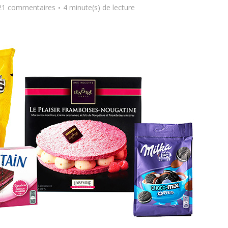
21 commentaires
4 minute(s) de lecture
ment manger
Manger sainement, c’e
ment pendant la
vraiment possible ?
se déjeuner ?