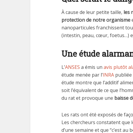
À cause de leur petite taille,
les 
protection de notre organisme
e
nanoparticules franchissent tou
(intestin, peau, cœur, foetus…) e
Une étude alarmant
L’
ANSES
a émis un
avis plutôt a
étude menée par l’
INRA
publiée 
étude montre que l’additif alime
soit l’équivalent de ce que l’hom
du rat et provoque une
baisse 
Les rats ont été exposés de faç
Les chercheurs constatent que l
d’une semaine et que “c’est au 