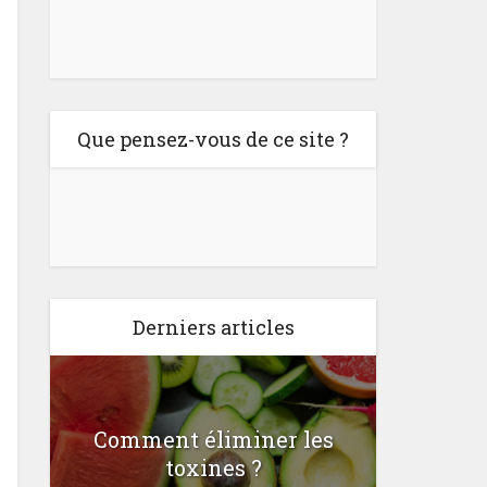
Que pensez-vous de ce site ?
Derniers articles
st
Comment éliminer les
Le p
toxines ?
f