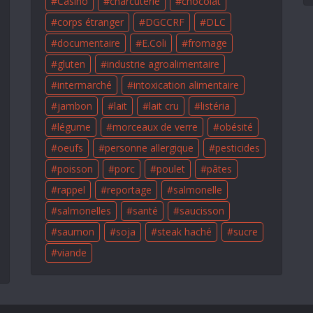
Casino
charcuterie
chocolat
corps étranger
DGCCRF
DLC
documentaire
E.Coli
fromage
gluten
industrie agroalimentaire
intermarché
intoxication alimentaire
jambon
lait
lait cru
listéria
légume
morceaux de verre
obésité
oeufs
personne allergique
pesticides
poisson
porc
poulet
pâtes
rappel
reportage
salmonelle
salmonelles
santé
saucisson
saumon
soja
steak haché
sucre
viande