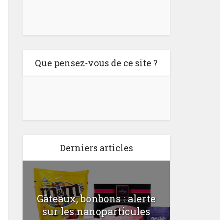
Que pensez-vous de ce site ?
Derniers articles
Gâteaux, bonbons : alerte
Comme
a
sur les nanoparticules