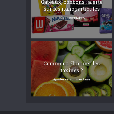
Gâteaux, bonbons : alerte
sur les nanoparticules
19 commentaires
Comment éliminer les
toxines ?
Ajouter un commentaire