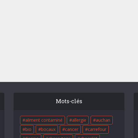
Mots-clés
aliment contaminé
allergie
auchan
bio
bocaux
cancer
carrefour