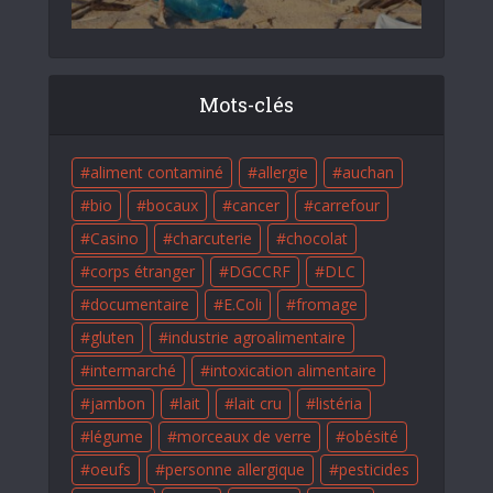
Mots-clés
aliment contaminé
allergie
auchan
bio
bocaux
cancer
carrefour
Casino
charcuterie
chocolat
corps étranger
DGCCRF
DLC
documentaire
E.Coli
fromage
gluten
industrie agroalimentaire
intermarché
intoxication alimentaire
jambon
lait
lait cru
listéria
légume
morceaux de verre
obésité
oeufs
personne allergique
pesticides