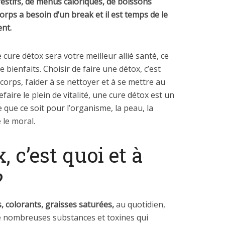
festifs, de menus caloriques, de boissons
7 juin 2020
21 octobre 2020
orps a besoin d’un break et il est temps de le
nt.
 cure détox sera votre meilleur allié santé, ce
bienfaits. Choisir de faire une détox, c’est
rps, l’aider à se nettoyer et à se mettre au
faire le plein de vitalité, une cure détox est un
 que ce soit pour l’organisme, la peau, la
 le moral.
, c’est quoi et à
?
s, colorants, graisses saturées,
au quotidien,
e nombreuses substances et toxines qui