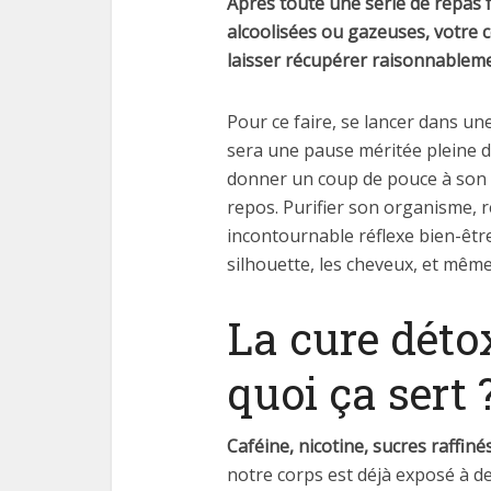
Après toute une série de repas 
alcoolisées ou gazeuses, votre c
laisser récupérer raisonnableme
Pour ce faire, se lancer dans une
sera une pause méritée pleine de 
donner un coup de pouce à son co
repos. Purifier son organisme, re
incontournable réflexe bien-être
silhouette, les cheveux, et même
La cure détox
quoi ça sert 
Caféine, nicotine, sucres raffiné
notre corps est déjà exposé à d