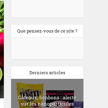
Que pensez-vous de ce site ?
Derniers articles
st
Gâteaux, bonbons : alerte
Le p
sur les nanoparticules
f