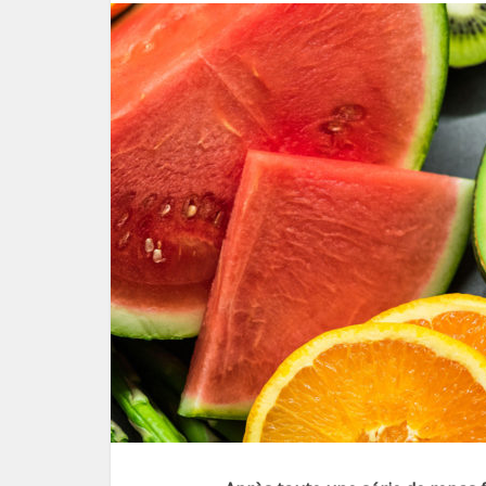
Com
saine
pau