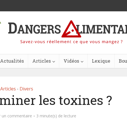
Actualités
Articles
Vidéos
Lexique
Bou
Articles
Divers
•
iner les toxines ?
r un commentaire
3 minute(s) de lecture