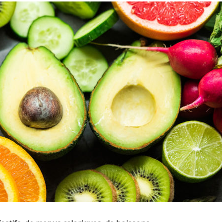
ment manger
Manger sainement, c’e
ment pendant la
vraiment possible ?
se déjeuner ?