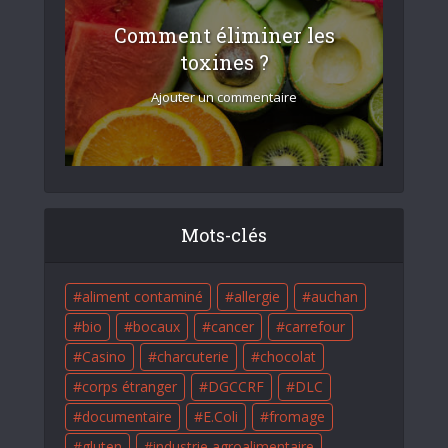
Comment éliminer les
toxines ?
Ajouter un commentaire
Mots-clés
aliment contaminé
allergie
auchan
bio
bocaux
cancer
carrefour
Casino
charcuterie
chocolat
corps étranger
DGCCRF
DLC
documentaire
E.Coli
fromage
gluten
industrie agroalimentaire