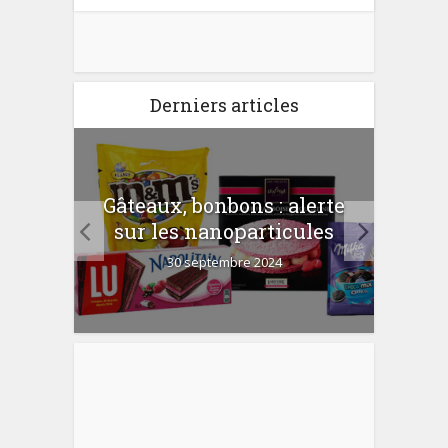
Derniers articles
er
Gâteaux, bonbons : alerte
Com
 la
sur les nanoparticules
?
30 septembre 2024