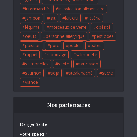
intermarché
intoxication alimentaire
jambon
lait
lait cru
listéria
légume
morceaux de verre
obésité
oeufs
personne allergique
pesticides
poisson
porc
poulet
pâtes
rappel
reportage
salmonelle
salmonelles
santé
saucisson
saumon
soja
steak haché
sucre
viande
Nos partenaires
Danger Santé
Votre site ici ?