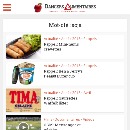
Mot-clé : soja
Actualité
•
Année 2018
•
Rappels
Rappel : Mini-nems
crevettes
Actualité
•
Année 2018
•
Rappels
Rappel : Ben & Jerry’s
Peanut Butter cup
Actualité
•
Année 2018
•
Avril
Rappel : Gaufrettes
Waffelblätter
Films - Documentaires
•
Vidéos
OGM : Mensonges et
vérités