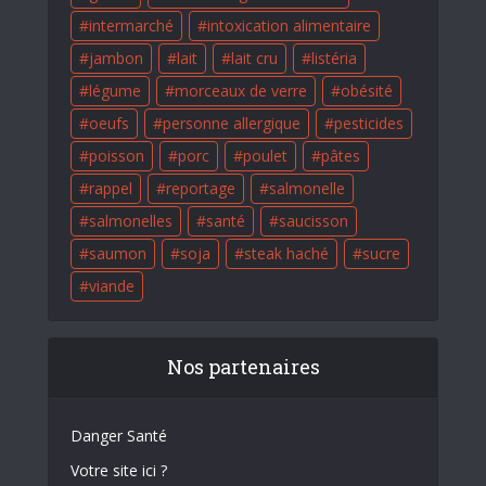
intermarché
intoxication alimentaire
jambon
lait
lait cru
listéria
légume
morceaux de verre
obésité
oeufs
personne allergique
pesticides
poisson
porc
poulet
pâtes
rappel
reportage
salmonelle
salmonelles
santé
saucisson
saumon
soja
steak haché
sucre
viande
Nos partenaires
Danger Santé
Votre site ici ?