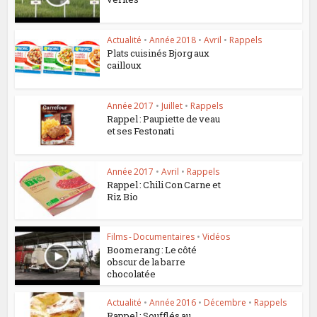
Actualité
•
Année 2018
•
Avril
•
Rappels
Plats cuisinés Bjorg aux
cailloux
Année 2017
•
Juillet
•
Rappels
Rappel : Paupiette de veau
et ses Festonati
Année 2017
•
Avril
•
Rappels
Rappel : Chili Con Carne et
Riz Bio
Films - Documentaires
•
Vidéos
Boomerang : Le côté
obscur de la barre
chocolatée
Actualité
•
Année 2016
•
Décembre
•
Rappels
Rappel : Soufflés au