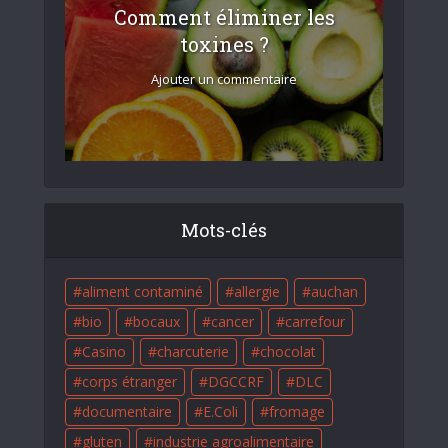
Comment éliminer les
toxines ?
Ajouter un commentaire
Mots-clés
aliment contaminé
allergie
auchan
bio
bocaux
cancer
carrefour
Casino
charcuterie
chocolat
corps étranger
DGCCRF
DLC
documentaire
E.Coli
fromage
gluten
industrie agroalimentaire