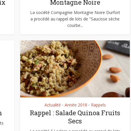
ix
Montagne Noire
La société Compagnie Montagne Noire Durfort
a procédé au rappel de lots de "Saucisse sèche
courbe...
Actualité
Année 2018
Rappels
•
•
n
Rappel : Salade Quinoa Fruits
Secs
ts