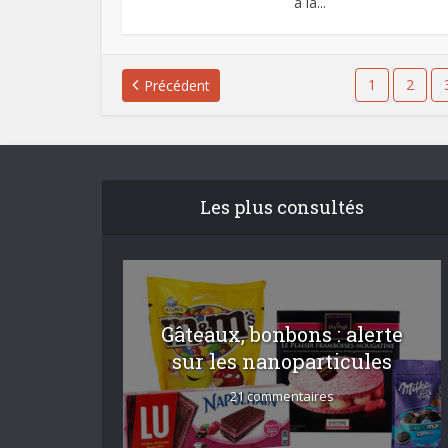
à la...
1
2
Précédent
Les plus consultés
Gâteaux, bonbons : alerte
sur les nanoparticules
21 commentaires