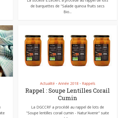
La société E.Leclerc a procédé au rappel de lots
de barquettes de "Salade quinoa fruits secs
Bio...
Actualité
Année 2018
Rappels
•
•
Rappel : Soupe Lentilles Corail
Cumin
u
La DGCCRF a procédé au rappel de lots de
ite
"Soupe lentilles corail cumin - Natur'Avenir" suite