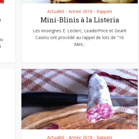
Actualité
Année 2018
Rappels
•
•
e
Mini-Blinis à la Listeria
Les enseignes E. Leclerc, LeaderPrice et Geant
Casino ont procédé au rappel de lots de "16
au
Mini...
a
Actualité
Année 2018
Rappels
•
•