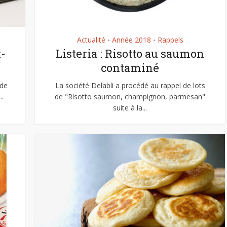
2 octobre 2023
21 octobre 2020
Actualité
Année 2018
Rappels
•
•
t-
Listeria : Risotto au saumon
contaminé
 de
La société Delabli a procédé au rappel de lots
..
de "Risotto saumon, champignon, parmesan"
suite à la...