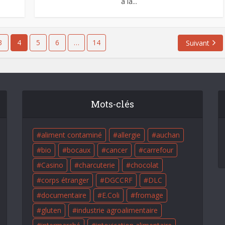
à la...
3
4
5
6
…
14
Suivant
Mots-clés
aliment contaminé
allergie
auchan
bio
bocaux
cancer
carrefour
Casino
charcuterie
chocolat
corps étranger
DGCCRF
DLC
documentaire
E.Coli
fromage
gluten
industrie agroalimentaire