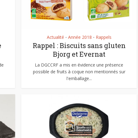
Actualité
Année 2018
Rappels
•
•
e
Rappel : Biscuits sans gluten
Bjorg et Evernat
de
La DGCCRF a mis en évidence une présence
possible de fruits à coque non mentionnés sur
l'emballage...
Comment manger
astique, pas si
sainement pendant l
antastique !
pause déjeuner ?