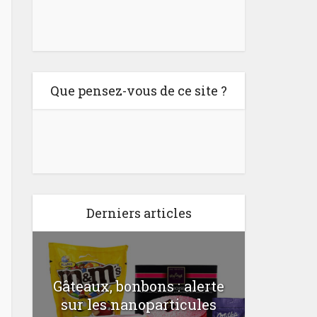
Que pensez-vous de ce site ?
Derniers articles
Gâteaux, bonbons : alerte
Comme
a
sur les nanoparticules