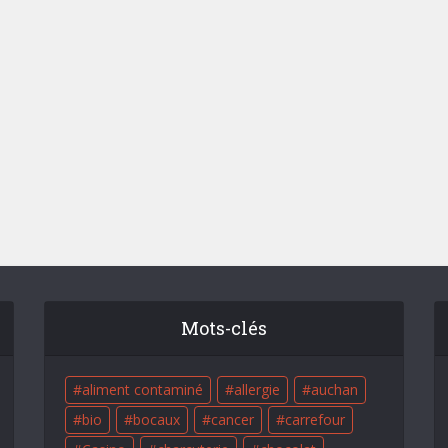
Mots-clés
aliment contaminé
allergie
auchan
bio
bocaux
cancer
carrefour