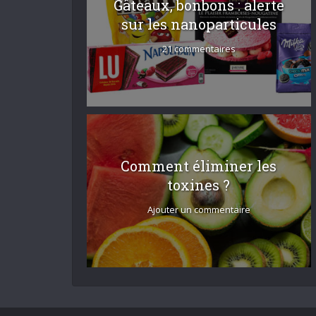
Gâteaux, bonbons : alerte
sur les nanoparticules
21 commentaires
Comment éliminer les
toxines ?
Ajouter un commentaire