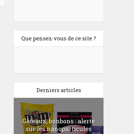
Que pensez-vous de ce site ?
Derniers articles
Gâteaux, bonbons : alerte
Comme
a
sur les nanoparticules