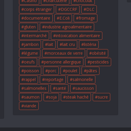
Casino
charcuterie
chocolat
corps étranger
DGCCRF
DLC
documentaire
E.Coli
fromage
gluten
industrie agroalimentaire
intermarché
intoxication alimentaire
jambon
lait
lait cru
listéria
légume
morceaux de verre
obésité
oeufs
personne allergique
pesticides
poisson
porc
poulet
pâtes
rappel
reportage
salmonelle
salmonelles
santé
saucisson
saumon
soja
steak haché
sucre
viande