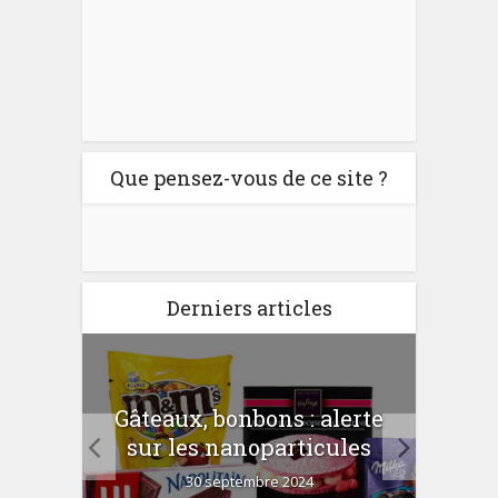
Que pensez-vous de ce site ?
Derniers articles
er
Gâteaux, bonbons : alerte
Com
 la
sur les nanoparticules
?
30 septembre 2024