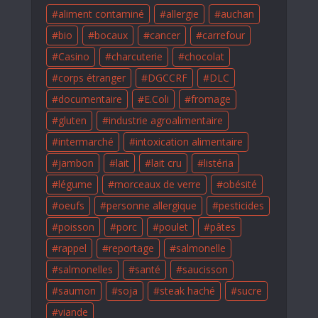
aliment contaminé
allergie
auchan
bio
bocaux
cancer
carrefour
Casino
charcuterie
chocolat
corps étranger
DGCCRF
DLC
documentaire
E.Coli
fromage
gluten
industrie agroalimentaire
intermarché
intoxication alimentaire
jambon
lait
lait cru
listéria
légume
morceaux de verre
obésité
oeufs
personne allergique
pesticides
poisson
porc
poulet
pâtes
rappel
reportage
salmonelle
salmonelles
santé
saucisson
saumon
soja
steak haché
sucre
viande