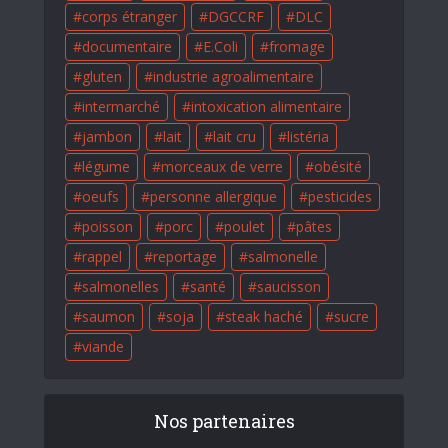
corps étranger
DGCCRF
DLC
documentaire
E.Coli
fromage
gluten
industrie agroalimentaire
intermarché
intoxication alimentaire
jambon
lait
lait cru
listéria
légume
morceaux de verre
obésité
oeufs
personne allergique
pesticides
poisson
porc
poulet
pâtes
rappel
reportage
salmonelle
salmonelles
santé
saucisson
saumon
soja
steak haché
sucre
viande
Nos partenaires