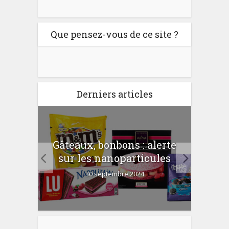
Que pensez-vous de ce site ?
Derniers articles
er
Gâteaux, bonbons : alerte
Com
 la
sur les nanoparticules
?
30 septembre 2024