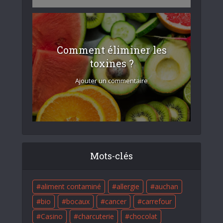
Comment éliminer les
toxines ?
Ajouter un commentaire
Mots-clés
aliment contaminé
allergie
auchan
bio
bocaux
cancer
carrefour
Casino
charcuterie
chocolat