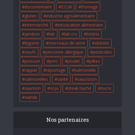
documentaire
E.Coli
fromage
gluten
industrie agroalimentaire
intermarché
intoxication alimentaire
jambon
lait
lait cru
listéria
légume
morceaux de verre
obésité
oeufs
personne allergique
pesticides
poisson
porc
poulet
pâtes
rappel
reportage
salmonelle
salmonelles
santé
saucisson
saumon
soja
steak haché
sucre
viande
Nos partenaires