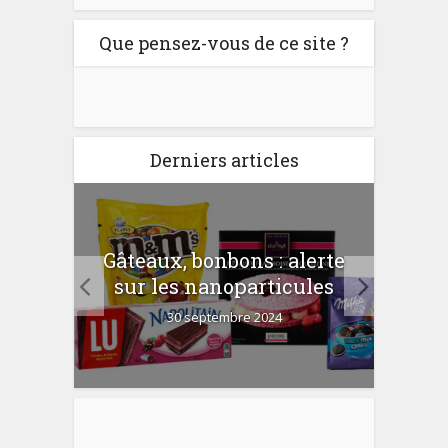
Que pensez-vous de ce site ?
Derniers articles
er
Gâteaux, bonbons : alerte
Com
 la
sur les nanoparticules
?
30 septembre 2024