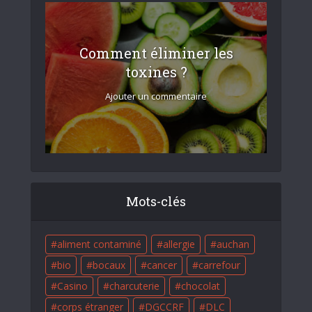
Comment éliminer les
toxines ?
Ajouter un commentaire
Mots-clés
aliment contaminé
allergie
auchan
bio
bocaux
cancer
carrefour
Casino
charcuterie
chocolat
corps étranger
DGCCRF
DLC