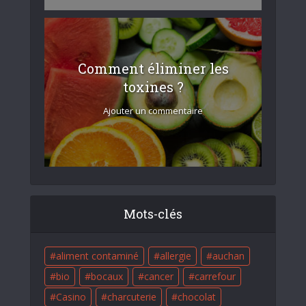
Comment éliminer les
toxines ?
Ajouter un commentaire
Mots-clés
aliment contaminé
allergie
auchan
bio
bocaux
cancer
carrefour
Casino
charcuterie
chocolat