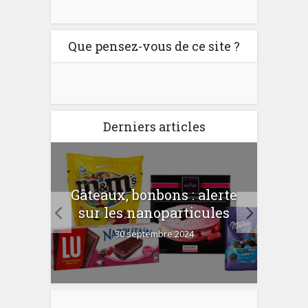
Que pensez-vous de ce site ?
Derniers articles
er
Gâteaux, bonbons : alerte
Com
 la
sur les nanoparticules
?
30 septembre 2024