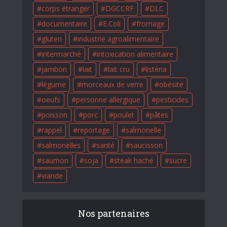
corps étranger
DGCCRF
DLC
documentaire
E.Coli
fromage
gluten
industrie agroalimentaire
intermarché
intoxication alimentaire
jambon
lait
lait cru
listéria
légume
morceaux de verre
obésité
oeufs
personne allergique
pesticides
poisson
porc
poulet
pâtes
rappel
reportage
salmonelle
salmonelles
santé
saucisson
saumon
soja
steak haché
sucre
viande
Nos partenaires