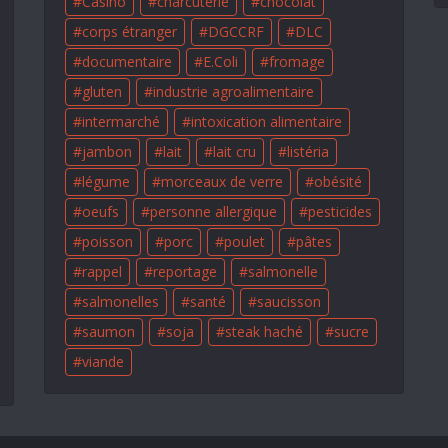
Casino
charcuterie
chocolat
corps étranger
DGCCRF
DLC
documentaire
E.Coli
fromage
gluten
industrie agroalimentaire
intermarché
intoxication alimentaire
jambon
lait
lait cru
listéria
légume
morceaux de verre
obésité
oeufs
personne allergique
pesticides
poisson
porc
poulet
pâtes
rappel
reportage
salmonelle
salmonelles
santé
saucisson
saumon
soja
steak haché
sucre
viande