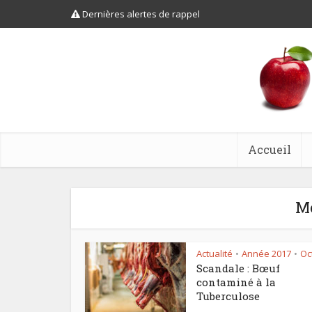
Dernières alertes de rappel
Accueil
Mo
Actualité
Année 2017
Oc
•
•
Scandale : Bœuf
contaminé à la
Tuberculose