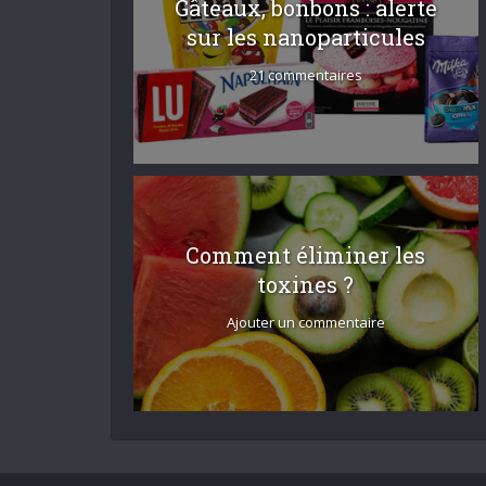
Gâteaux, bonbons : alerte
sur les nanoparticules
21 commentaires
Comment éliminer les
toxines ?
Ajouter un commentaire