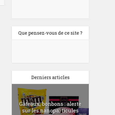
Que pensez-vous de ce site ?
Derniers articles
Gâteaux, bonbons : alerte
Comme
a
sur les nanoparticules