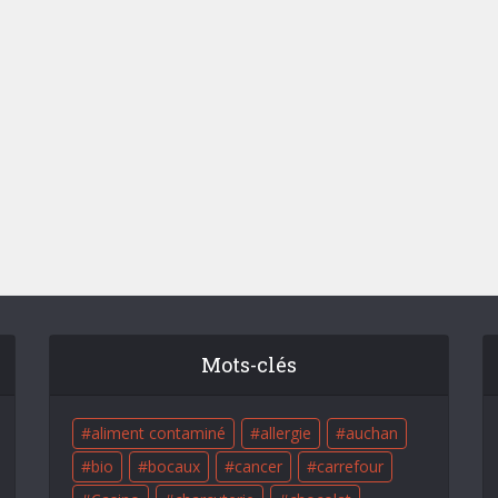
Mots-clés
aliment contaminé
allergie
auchan
bio
bocaux
cancer
carrefour