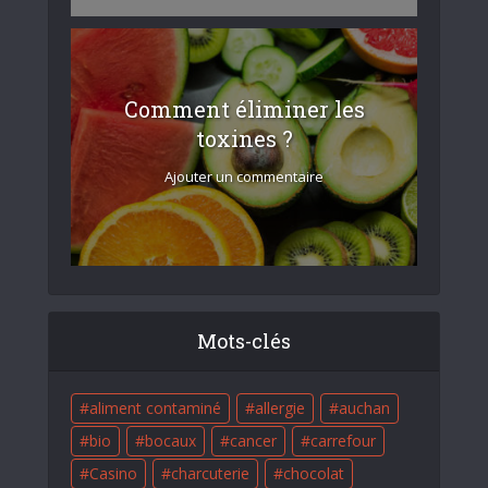
Comment éliminer les
toxines ?
Ajouter un commentaire
Mots-clés
aliment contaminé
allergie
auchan
bio
bocaux
cancer
carrefour
Casino
charcuterie
chocolat