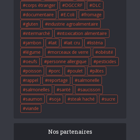
corps étranger
DGCCRF
DLC
documentaire
E.Coli
fromage
gluten
industrie agroalimentaire
intermarché
intoxication alimentaire
jambon
lait
lait cru
listéria
légume
morceaux de verre
obésité
oeufs
personne allergique
pesticides
poisson
porc
poulet
pâtes
rappel
reportage
salmonelle
salmonelles
santé
saucisson
saumon
soja
steak haché
sucre
viande
Nos partenaires