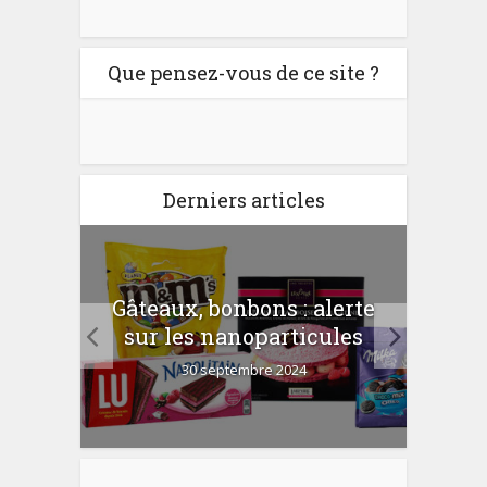
Que pensez-vous de ce site ?
Derniers articles
er
Gâteaux, bonbons : alerte
Com
 la
sur les nanoparticules
?
30 septembre 2024