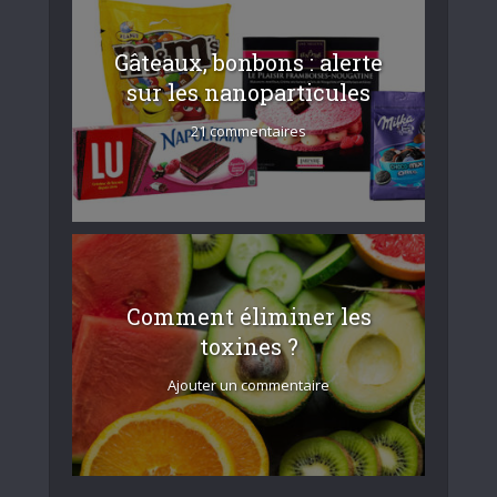
Gâteaux, bonbons : alerte
sur les nanoparticules
21 commentaires
Comment éliminer les
toxines ?
Ajouter un commentaire