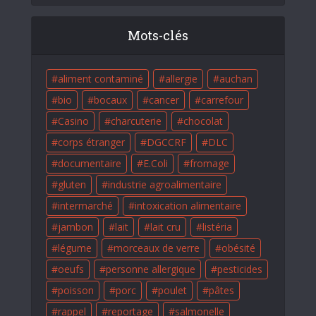
Mots-clés
aliment contaminé
allergie
auchan
bio
bocaux
cancer
carrefour
Casino
charcuterie
chocolat
corps étranger
DGCCRF
DLC
documentaire
E.Coli
fromage
gluten
industrie agroalimentaire
intermarché
intoxication alimentaire
jambon
lait
lait cru
listéria
légume
morceaux de verre
obésité
oeufs
personne allergique
pesticides
poisson
porc
poulet
pâtes
rappel
reportage
salmonelle