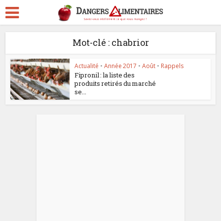
Mot-clé : chabrior
Actualité
•
Année 2017
•
Août
•
Rappels
Fipronil : la liste des
produits retirés du marché
se...