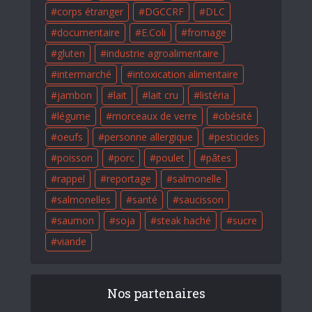
corps étranger
DGCCRF
DLC
documentaire
E.Coli
fromage
gluten
industrie agroalimentaire
intermarché
intoxication alimentaire
jambon
lait
lait cru
listéria
légume
morceaux de verre
obésité
oeufs
personne allergique
pesticides
poisson
porc
poulet
pâtes
rappel
reportage
salmonelle
salmonelles
santé
saucisson
saumon
soja
steak haché
sucre
viande
Nos partenaires