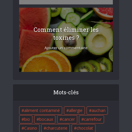
Comment éliminer les
toxines ?
Ajouter un commentaire
Mots-clés
aliment contaminé
allergie
auchan
bio
bocaux
cancer
carrefour
Casino
charcuterie
chocolat