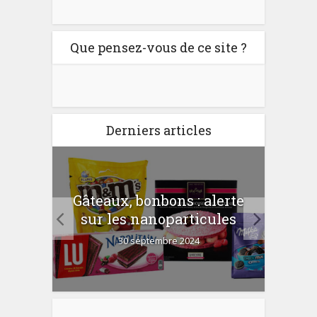
Que pensez-vous de ce site ?
Derniers articles
er
Gâteaux, bonbons : alerte
Com
 la
sur les nanoparticules
?
30 septembre 2024