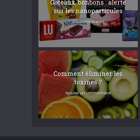
Gâteaux, bonbons : alerte
sur les nanoparticules
20 commentaires
Comment éliminer les
toxines ?
Ajouter un commentaire