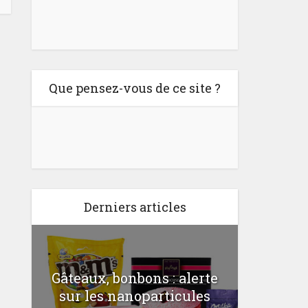
Que pensez-vous de ce site ?
Derniers articles
Gâteaux, bonbons : alerte
Comme
a
sur les nanoparticules