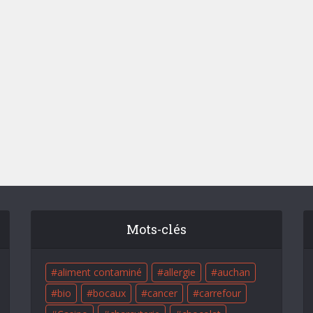
Mots-clés
aliment contaminé
allergie
auchan
bio
bocaux
cancer
carrefour