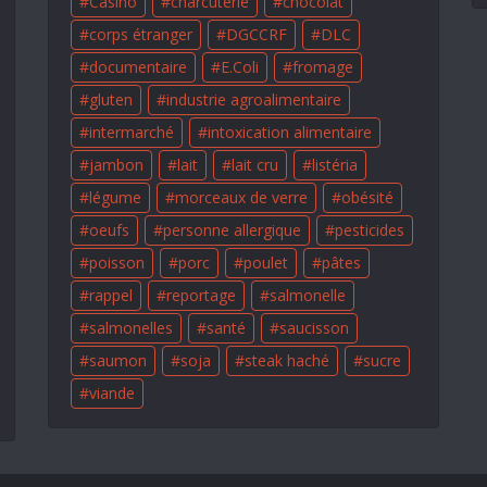
Casino
charcuterie
chocolat
corps étranger
DGCCRF
DLC
documentaire
E.Coli
fromage
gluten
industrie agroalimentaire
intermarché
intoxication alimentaire
jambon
lait
lait cru
listéria
légume
morceaux de verre
obésité
oeufs
personne allergique
pesticides
poisson
porc
poulet
pâtes
rappel
reportage
salmonelle
salmonelles
santé
saucisson
saumon
soja
steak haché
sucre
viande