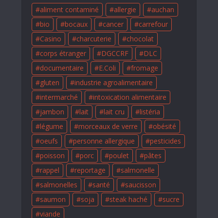
aliment contaminé
allergie
auchan
bio
bocaux
cancer
carrefour
Casino
charcuterie
chocolat
corps étranger
DGCCRF
DLC
documentaire
E.Coli
fromage
gluten
industrie agroalimentaire
intermarché
intoxication alimentaire
jambon
lait
lait cru
listéria
légume
morceaux de verre
obésité
oeufs
personne allergique
pesticides
poisson
porc
poulet
pâtes
rappel
reportage
salmonelle
salmonelles
santé
saucisson
saumon
soja
steak haché
sucre
viande