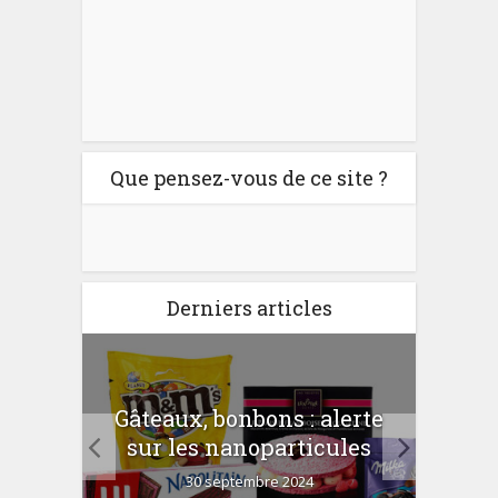
Que pensez-vous de ce site ?
Derniers articles
er
Gâteaux, bonbons : alerte
Com
 la
sur les nanoparticules
?
30 septembre 2024