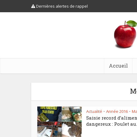
Dernières alertes de rappel
Accueil
Mo
Actualité
Année 2016
Ma
•
•
Saisie record d’alime
dangereux : Poulet au..