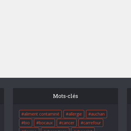
Mots-clés
aliment contaminé
allergie
auchan
bio
bocaux
cancer
carrefour