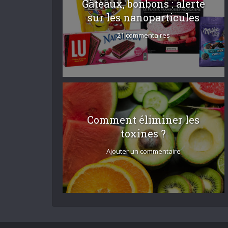
Gâteaux, bonbons : alerte
sur les nanoparticules
21 commentaires
Comment éliminer les
toxines ?
Ajouter un commentaire