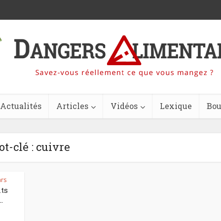
Actualités
Articles
Vidéos
Lexique
Bou
t-clé : cuivre
rs
nts
.