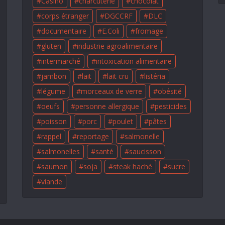
Casino
charcuterie
chocolat
corps étranger
DGCCRF
DLC
documentaire
E.Coli
fromage
gluten
industrie agroalimentaire
intermarché
intoxication alimentaire
jambon
lait
lait cru
listéria
légume
morceaux de verre
obésité
oeufs
personne allergique
pesticides
poisson
porc
poulet
pâtes
rappel
reportage
salmonelle
salmonelles
santé
saucisson
saumon
soja
steak haché
sucre
viande