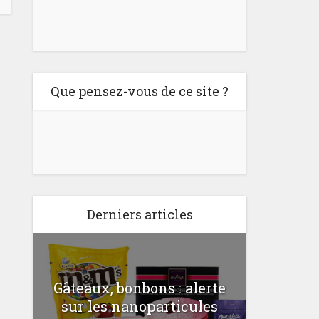
Que pensez-vous de ce site ?
Derniers articles
Gâteaux, bonbons : alerte
Comme
a
sur les nanoparticules