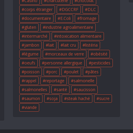
Casino
charcuterie
chocolat
corps étranger
DGCCRF
DLC
documentaire
E.Coli
fromage
gluten
industrie agroalimentaire
intermarché
intoxication alimentaire
jambon
lait
lait cru
listéria
légume
morceaux de verre
obésité
oeufs
personne allergique
pesticides
poisson
porc
poulet
pâtes
rappel
reportage
salmonelle
salmonelles
santé
saucisson
saumon
soja
steak haché
sucre
viande