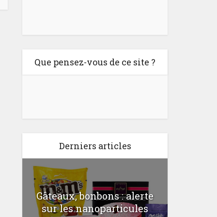
Que pensez-vous de ce site ?
Derniers articles
Gâteaux, bonbons : alerte
Comme
a
sur les nanoparticules