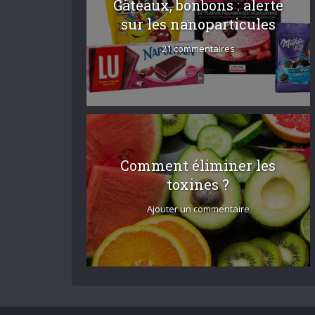
Gâteaux, bonbons : alerte
sur les nanoparticules
21 commentaires
Comment éliminer les
toxines ?
Ajouter un commentaire