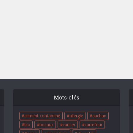
Mots-clés
aliment contaminé
allergie
auchan
bio
bocaux
cancer
carrefour