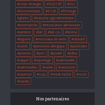
corps étranger
DGCCRF
DLC
documentaire
E.Coli
fromage
gluten
industrie agroalimentaire
intermarché
intoxication alimentaire
jambon
lait
lait cru
listéria
légume
morceaux de verre
obésité
oeufs
personne allergique
pesticides
poisson
porc
poulet
pâtes
rappel
reportage
salmonelle
salmonelles
santé
saucisson
saumon
soja
steak haché
sucre
viande
Nos partenaires