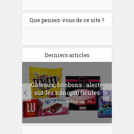
Que pensez-vous de ce site ?
Derniers articles
er
Gâteaux, bonbons : alerte
Com
 la
sur les nanoparticules
?
30 septembre 2024