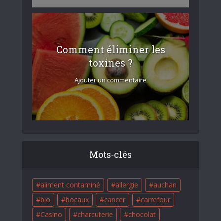
Comment éliminer les
toxines ?
Ajouter un commentaire
Mots-clés
aliment contaminé
allergie
auchan
bio
bocaux
cancer
carrefour
Casino
charcuterie
chocolat