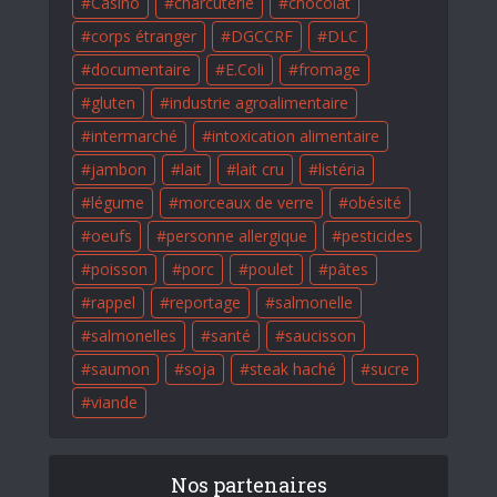
Casino
charcuterie
chocolat
corps étranger
DGCCRF
DLC
documentaire
E.Coli
fromage
gluten
industrie agroalimentaire
intermarché
intoxication alimentaire
jambon
lait
lait cru
listéria
légume
morceaux de verre
obésité
oeufs
personne allergique
pesticides
poisson
porc
poulet
pâtes
rappel
reportage
salmonelle
salmonelles
santé
saucisson
saumon
soja
steak haché
sucre
viande
Nos partenaires