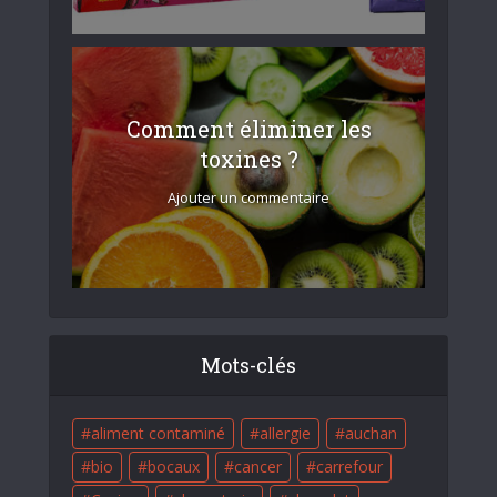
Comment éliminer les
toxines ?
Ajouter un commentaire
Mots-clés
aliment contaminé
allergie
auchan
bio
bocaux
cancer
carrefour