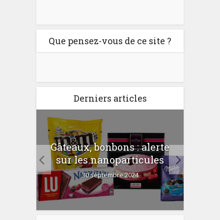
Que pensez-vous de ce site ?
Derniers articles
er
Gâteaux, bonbons : alerte
Com
 la
sur les nanoparticules
?
30 septembre 2024