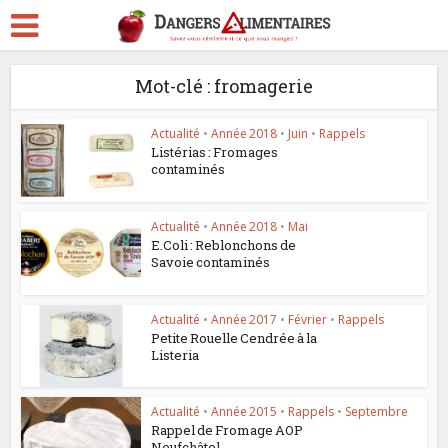
Mot-clé : fromagerie
Actualité
•
Année 2018
•
Juin
•
Rappels
Listérias : Fromages
contaminés
Actualité
•
Année 2018
•
Mai
E.Coli : Reblonchons de
Savoie contaminés
Actualité
•
Année 2017
•
Février
•
Rappels
Petite Rouelle Cendrée à la
Listeria
Actualité
•
Année 2015
•
Rappels
•
Septembre
Rappel de Fromage AOP
Neufchâtel