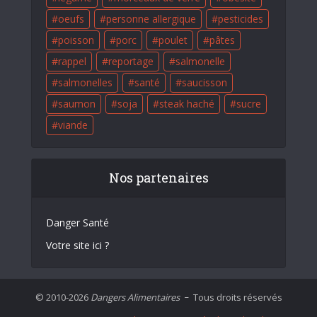
oeufs
personne allergique
pesticides
poisson
porc
poulet
pâtes
rappel
reportage
salmonelle
salmonelles
santé
saucisson
saumon
soja
steak haché
sucre
viande
Nos partenaires
Danger Santé
Votre site ici ?
© 2010-2026
Dangers Alimentaires
Tous droits réservés
–