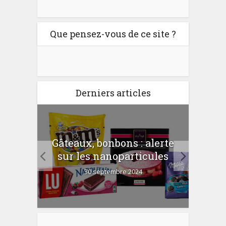
Que pensez-vous de ce site ?
Derniers articles
er
Gâteaux, bonbons : alerte
Com
 la
sur les nanoparticules
?
30 septembre 2024