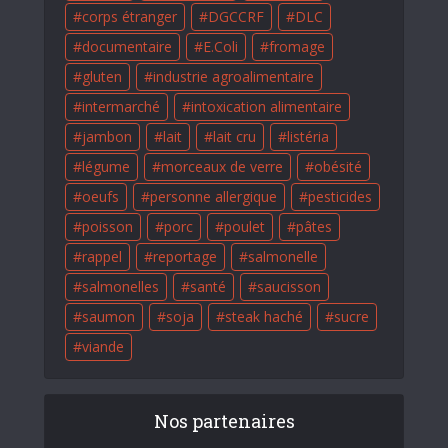
corps étranger
DGCCRF
DLC
documentaire
E.Coli
fromage
gluten
industrie agroalimentaire
intermarché
intoxication alimentaire
jambon
lait
lait cru
listéria
légume
morceaux de verre
obésité
oeufs
personne allergique
pesticides
poisson
porc
poulet
pâtes
rappel
reportage
salmonelle
salmonelles
santé
saucisson
saumon
soja
steak haché
sucre
viande
Nos partenaires