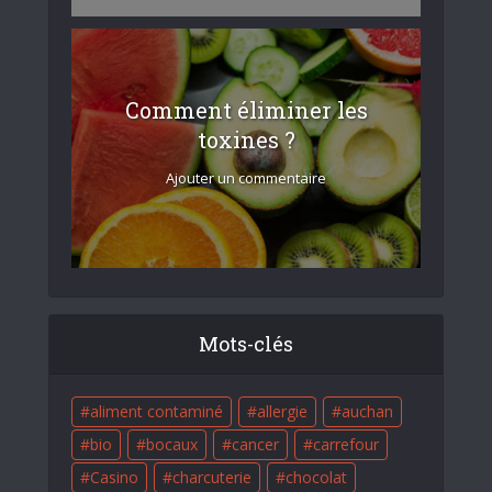
Comment éliminer les
toxines ?
Ajouter un commentaire
Mots-clés
aliment contaminé
allergie
auchan
bio
bocaux
cancer
carrefour
Casino
charcuterie
chocolat