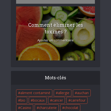
Comment éliminer les
toxines ?
Ajouter un commentaire
Mots-clés
aliment contaminé
allergie
auchan
bio
bocaux
cancer
carrefour
Casino
charcuterie
chocolat