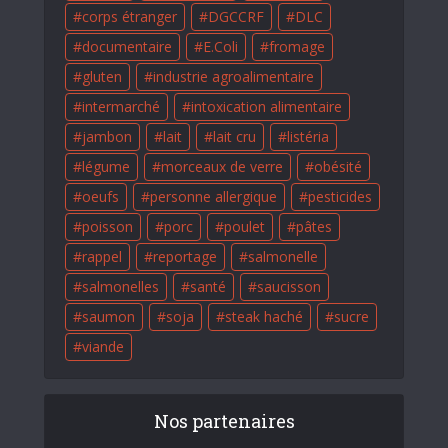
corps étranger
DGCCRF
DLC
documentaire
E.Coli
fromage
gluten
industrie agroalimentaire
intermarché
intoxication alimentaire
jambon
lait
lait cru
listéria
légume
morceaux de verre
obésité
oeufs
personne allergique
pesticides
poisson
porc
poulet
pâtes
rappel
reportage
salmonelle
salmonelles
santé
saucisson
saumon
soja
steak haché
sucre
viande
Nos partenaires