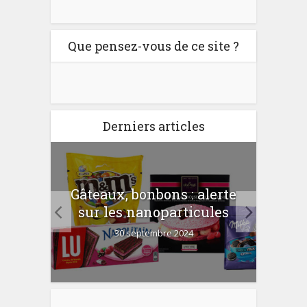
Que pensez-vous de ce site ?
Derniers articles
er
Gâteaux, bonbons : alerte
Com
 la
sur les nanoparticules
?
30 septembre 2024