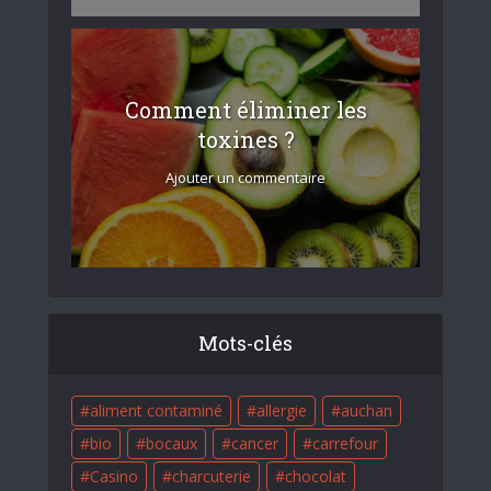
Comment éliminer les
toxines ?
Ajouter un commentaire
Mots-clés
aliment contaminé
allergie
auchan
bio
bocaux
cancer
carrefour
Casino
charcuterie
chocolat