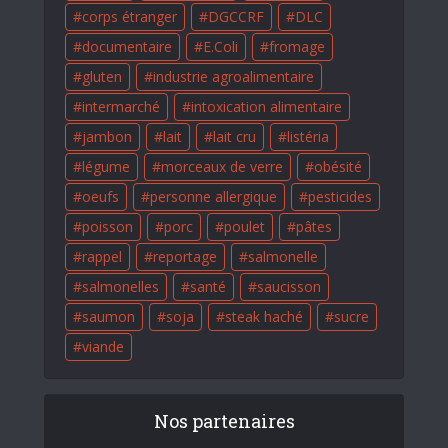
corps étranger
DGCCRF
DLC
documentaire
E.Coli
fromage
gluten
industrie agroalimentaire
intermarché
intoxication alimentaire
jambon
lait
lait cru
listéria
légume
morceaux de verre
obésité
oeufs
personne allergique
pesticides
poisson
porc
poulet
pâtes
rappel
reportage
salmonelle
salmonelles
santé
saucisson
saumon
soja
steak haché
sucre
viande
Nos partenaires