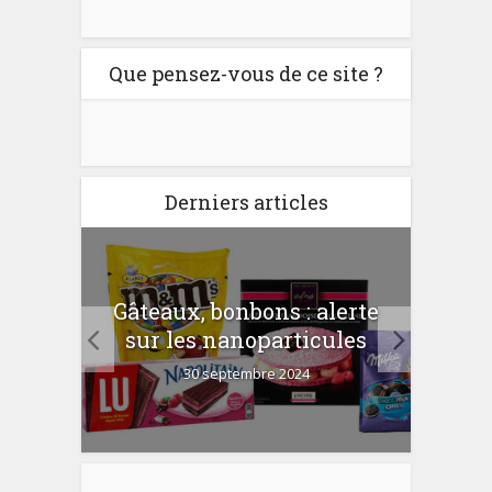
Que pensez-vous de ce site ?
Derniers articles
er
Gâteaux, bonbons : alerte
Com
 la
sur les nanoparticules
?
30 septembre 2024