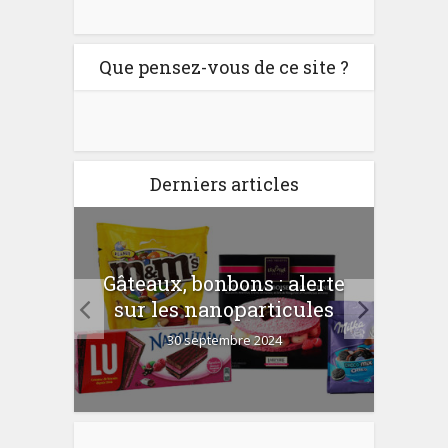
Que pensez-vous de ce site ?
Derniers articles
er
Gâteaux, bonbons : alerte
Com
 la
sur les nanoparticules
?
30 septembre 2024