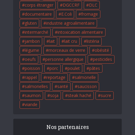
corps étranger
DGCCRF
DLC
documentaire
E.Coli
fromage
gluten
industrie agroalimentaire
intermarché
intoxication alimentaire
jambon
lait
lait cru
listéria
légume
morceaux de verre
obésité
oeufs
personne allergique
pesticides
poisson
porc
poulet
pâtes
rappel
reportage
salmonelle
salmonelles
santé
saucisson
saumon
soja
steak haché
sucre
viande
Nos partenaires