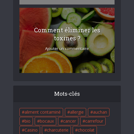
Comment éliminer les
toxines ?
Ajouter un commentaire
Mots-clés
aliment contaminé
allergie
auchan
bio
bocaux
cancer
carrefour
Casino
charcuterie
chocolat