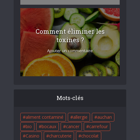
Comment éliminer les
toxines ?
Ajouter un commentaire
Mots-clés
aliment contaminé
allergie
auchan
bio
bocaux
cancer
carrefour
Casino
charcuterie
chocolat