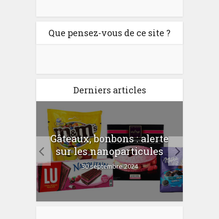
Que pensez-vous de ce site ?
Derniers articles
er
Gâteaux, bonbons : alerte
Com
 la
sur les nanoparticules
?
30 septembre 2024