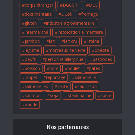
corps étranger
DGCCRF
DLC
documentaire
E.Coli
fromage
gluten
industrie agroalimentaire
intermarché
intoxication alimentaire
jambon
lait
lait cru
listéria
légume
morceaux de verre
obésité
oeufs
personne allergique
pesticides
poisson
porc
poulet
pâtes
rappel
reportage
salmonelle
salmonelles
santé
saucisson
saumon
soja
steak haché
sucre
viande
Nos partenaires