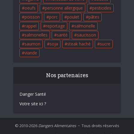
oeufs
personne allergique
pesticides
poisson
porc
poulet
pâtes
rappel
reportage
salmonelle
salmonelles
santé
saucisson
saumon
soja
steak haché
sucre
viande
Nos partenaires
Danger Santé
Votre site ici ?
© 2010-2026
Dangers Alimentaires
Tous droits réservés
–