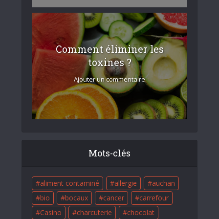
Comment éliminer les
toxines ?
Ajouter un commentaire
Mots-clés
aliment contaminé
allergie
auchan
bio
bocaux
cancer
carrefour
Casino
charcuterie
chocolat