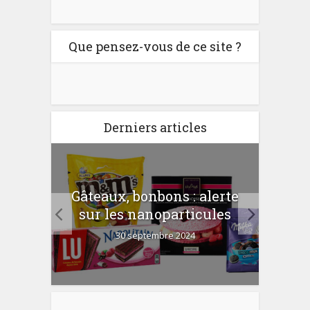
Que pensez-vous de ce site ?
Derniers articles
er
Gâteaux, bonbons : alerte
Com
 la
sur les nanoparticules
?
30 septembre 2024