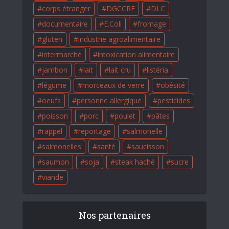
corps étranger
DGCCRF
DLC
documentaire
E.Coli
fromage
gluten
industrie agroalimentaire
intermarché
intoxication alimentaire
jambon
lait
lait cru
listéria
légume
morceaux de verre
obésité
oeufs
personne allergique
pesticides
poisson
porc
poulet
pâtes
rappel
reportage
salmonelle
salmonelles
santé
saucisson
saumon
soja
steak haché
sucre
viande
Nos partenaires