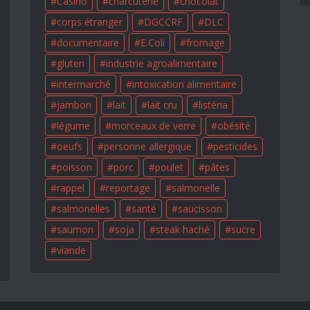
Casino
charcuterie
chocolat
corps étranger
DGCCRF
DLC
documentaire
E.Coli
fromage
gluten
industrie agroalimentaire
intermarché
intoxication alimentaire
jambon
lait
lait cru
listéria
légume
morceaux de verre
obésité
oeufs
personne allergique
pesticides
poisson
porc
poulet
pâtes
rappel
reportage
salmonelle
salmonelles
santé
saucisson
saumon
soja
steak haché
sucre
viande