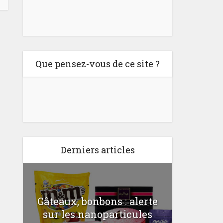
Que pensez-vous de ce site ?
Derniers articles
Gâteaux, bonbons : alerte
Comme
a
sur les nanoparticules