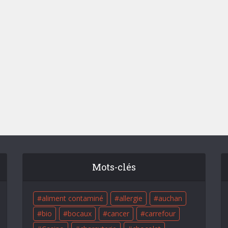
Mots-clés
aliment contaminé
allergie
auchan
bio
bocaux
cancer
carrefour