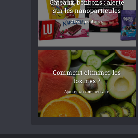
Gâteaux, bonbons : alerte
sur les nanoparticules
21 commentaires
Comment éliminer les
toxines ?
Ajouter un commentaire