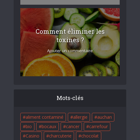
Comment éliminer les
toxines ?
Ajouter un commentaire
Mots-clés
aliment contaminé
allergie
auchan
bio
bocaux
cancer
carrefour
Casino
charcuterie
chocolat