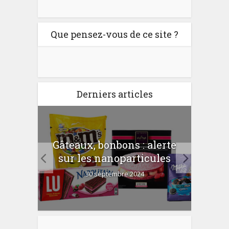
Que pensez-vous de ce site ?
Derniers articles
er
Gâteaux, bonbons : alerte
Com
 la
sur les nanoparticules
?
30 septembre 2024