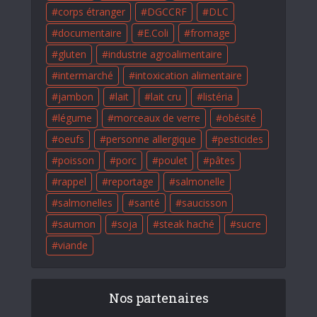
corps étranger
DGCCRF
DLC
documentaire
E.Coli
fromage
gluten
industrie agroalimentaire
intermarché
intoxication alimentaire
jambon
lait
lait cru
listéria
légume
morceaux de verre
obésité
oeufs
personne allergique
pesticides
poisson
porc
poulet
pâtes
rappel
reportage
salmonelle
salmonelles
santé
saucisson
saumon
soja
steak haché
sucre
viande
Nos partenaires