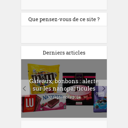
Que pensez-vous de ce site ?
Derniers articles
er
Gâteaux, bonbons : alerte
Com
 la
sur les nanoparticules
?
30 septembre 2024