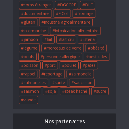
corps étranger
DGCCRF
DLC
documentaire
E.Coli
fromage
gluten
industrie agroalimentaire
intermarché
intoxication alimentaire
jambon
lait
lait cru
listéria
légume
morceaux de verre
obésité
oeufs
personne allergique
pesticides
poisson
porc
poulet
pâtes
rappel
reportage
salmonelle
salmonelles
santé
saucisson
saumon
soja
steak haché
sucre
viande
Nos partenaires