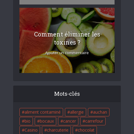
Comment éliminer les
toxines ?
Ajouter un commentaire
Mots-clés
aliment contaminé
allergie
auchan
bio
bocaux
cancer
carrefour
Casino
charcuterie
chocolat