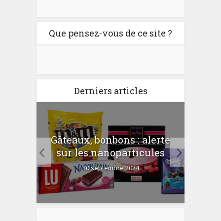
Que pensez-vous de ce site ?
Derniers articles
er
Gâteaux, bonbons : alerte
Com
 la
sur les nanoparticules
?
30 septembre 2024