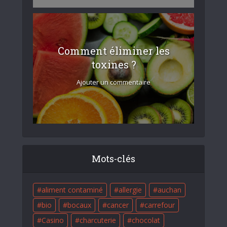
Comment éliminer les
toxines ?
Ajouter un commentaire
Mots-clés
aliment contaminé
allergie
auchan
bio
bocaux
cancer
carrefour
Casino
charcuterie
chocolat