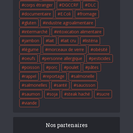
corps étranger
DGCCRF
DLC
documentaire
E.Coli
fromage
gluten
industrie agroalimentaire
intermarché
intoxication alimentaire
jambon
lait
lait cru
listéria
légume
morceaux de verre
obésité
oeufs
personne allergique
pesticides
poisson
porc
poulet
pâtes
rappel
reportage
salmonelle
salmonelles
santé
saucisson
saumon
soja
steak haché
sucre
viande
Nos partenaires