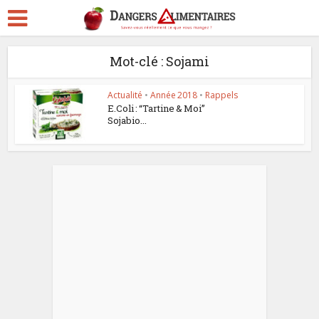
Mot-clé : Sojami
Actualité
•
Année 2018
•
Rappels
E.Coli : “Tartine & Moi”
Sojabio...