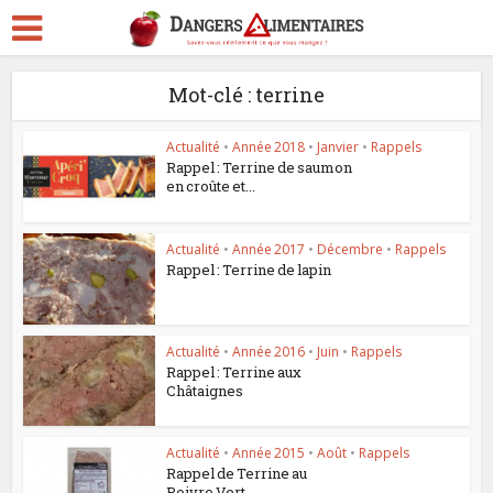
Mot-clé : terrine
Actualité
•
Année 2018
•
Janvier
•
Rappels
Rappel : Terrine de saumon
en croûte et...
Actualité
•
Année 2017
•
Décembre
•
Rappels
Rappel : Terrine de lapin
Actualité
•
Année 2016
•
Juin
•
Rappels
Rappel : Terrine aux
Châtaignes
Actualité
•
Année 2015
•
Août
•
Rappels
Rappel de Terrine au
Poivre Vert