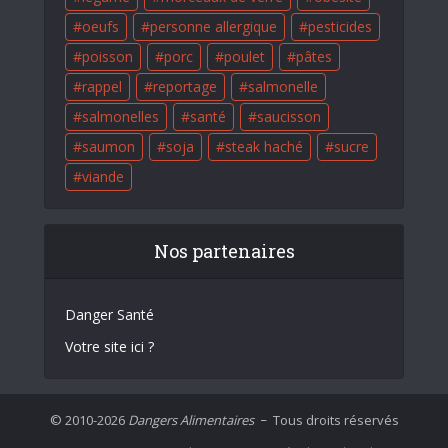
oeufs
personne allergique
pesticides
poisson
porc
poulet
pâtes
rappel
reportage
salmonelle
salmonelles
santé
saucisson
saumon
soja
steak haché
sucre
viande
Nos partenaires
Danger Santé
Votre site ici ?
© 2010-2026
Dangers Alimentaires
Tous droits réservés
–