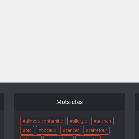
Mots-clés
aliment contaminé
allergie
auchan
bio
bocaux
cancer
carrefour