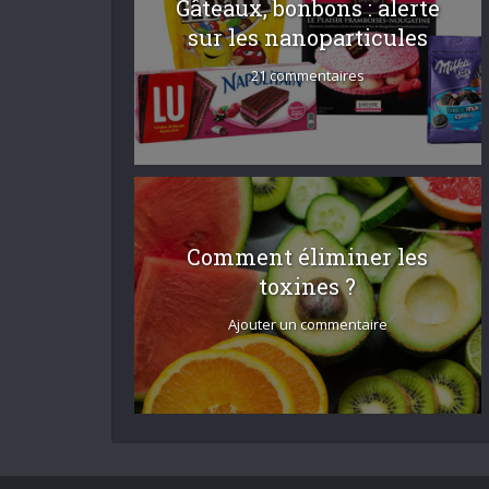
Gâteaux, bonbons : alerte
sur les nanoparticules
21 commentaires
Comment éliminer les
toxines ?
Ajouter un commentaire