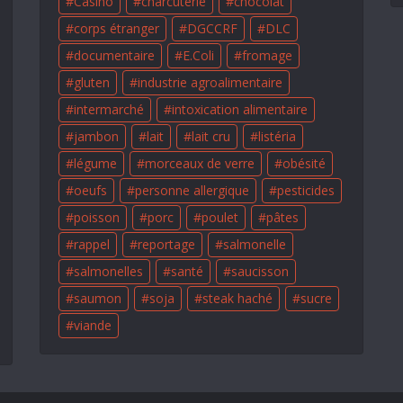
Casino
charcuterie
chocolat
corps étranger
DGCCRF
DLC
documentaire
E.Coli
fromage
gluten
industrie agroalimentaire
intermarché
intoxication alimentaire
jambon
lait
lait cru
listéria
légume
morceaux de verre
obésité
oeufs
personne allergique
pesticides
poisson
porc
poulet
pâtes
rappel
reportage
salmonelle
salmonelles
santé
saucisson
saumon
soja
steak haché
sucre
viande