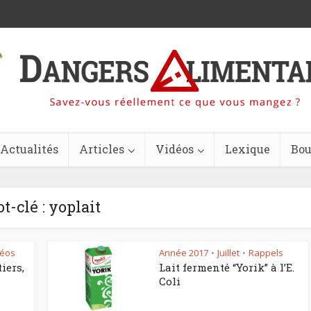
Actualités
Articles
Vidéos
Lexique
Bou
t-clé : yoplait
déos
Année 2017
Juillet
Rappels
•
•
iers,
Lait fermenté “Yorik” à l’E.
Coli