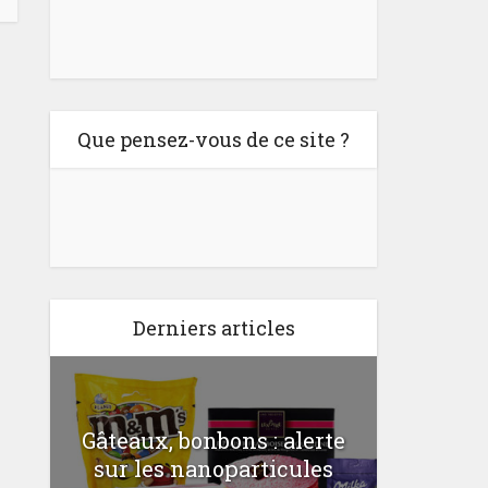
Que pensez-vous de ce site ?
Derniers articles
Gâteaux, bonbons : alerte
Comme
a
sur les nanoparticules