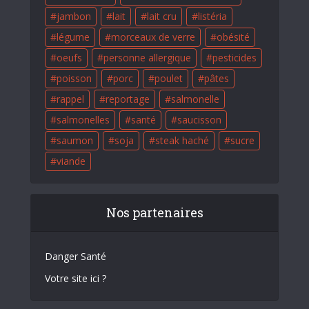
jambon
lait
lait cru
listéria
légume
morceaux de verre
obésité
oeufs
personne allergique
pesticides
poisson
porc
poulet
pâtes
rappel
reportage
salmonelle
salmonelles
santé
saucisson
saumon
soja
steak haché
sucre
viande
Nos partenaires
Danger Santé
Votre site ici ?