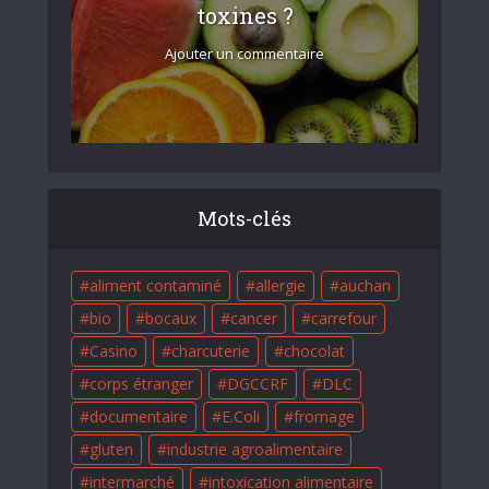
toxines ?
Ajouter un commentaire
Mots-clés
aliment contaminé
allergie
auchan
bio
bocaux
cancer
carrefour
Casino
charcuterie
chocolat
corps étranger
DGCCRF
DLC
documentaire
E.Coli
fromage
gluten
industrie agroalimentaire
intermarché
intoxication alimentaire