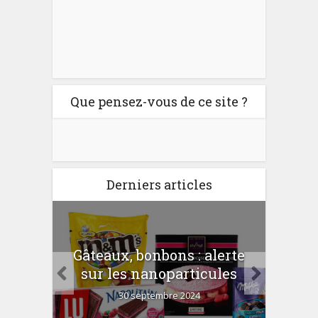
Que pensez-vous de ce site ?
Derniers articles
er
Gâteaux, bonbons : alerte
Com
 la
sur les nanoparticules
?
30 septembre 2024