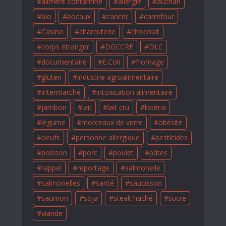
aliment contaminé
allergie
auchan
bio
bocaux
cancer
carrefour
Casino
charcuterie
chocolat
corps étranger
DGCCRF
DLC
documentaire
E.Coli
fromage
gluten
industrie agroalimentaire
intermarché
intoxication alimentaire
jambon
lait
lait cru
listéria
légume
morceaux de verre
obésité
oeufs
personne allergique
pesticides
poisson
porc
poulet
pâtes
rappel
reportage
salmonelle
salmonelles
santé
saucisson
saumon
soja
steak haché
sucre
viande