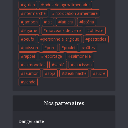
gluten
industrie agroalimentaire
intermarché
intoxication alimentaire
jambon
lait
lait cru
listéria
légume
morceaux de verre
obésité
oeufs
personne allergique
pesticides
poisson
porc
poulet
pâtes
rappel
reportage
salmonelle
salmonelles
santé
saucisson
saumon
soja
steak haché
sucre
viande
Nos partenaires
Danger Santé