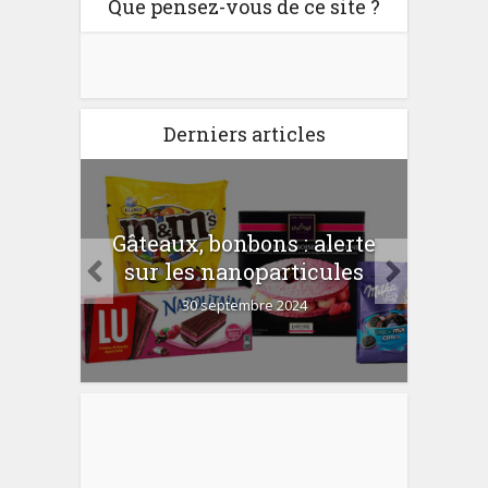
Que pensez-vous de ce site ?
Derniers articles
er
Gâteaux, bonbons : alerte
Com
 la
sur les nanoparticules
?
30 septembre 2024