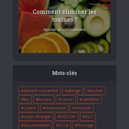
Comment éliminer les
toxines ?
Ajouter un commentaire
Mots-clés
aliment contaminé
allergie
auchan
bio
bocaux
cancer
carrefour
Casino
charcuterie
chocolat
corps étranger
DGCCRF
DLC
documentaire
E.Coli
fromage