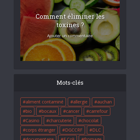
Comment éliminer les
toxines ?
Ajouter un commentaire
Mots-clés
aliment contaminé
allergie
auchan
bio
bocaux
cancer
carrefour
Casino
charcuterie
chocolat
corps étranger
DGCCRF
DLC
documentaire
E.Coli
fromage