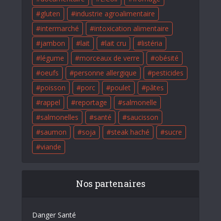
gluten
industrie agroalimentaire
intermarché
intoxication alimentaire
jambon
lait
lait cru
listéria
légume
morceaux de verre
obésité
oeufs
personne allergique
pesticides
poisson
porc
poulet
pâtes
rappel
reportage
salmonelle
salmonelles
santé
saucisson
saumon
soja
steak haché
sucre
viande
Nos partenaires
Danger Santé