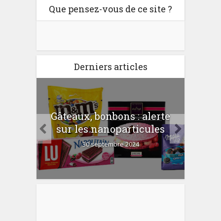
Que pensez-vous de ce site ?
Derniers articles
er
Gâteaux, bonbons : alerte
Com
 la
sur les nanoparticules
?
30 septembre 2024