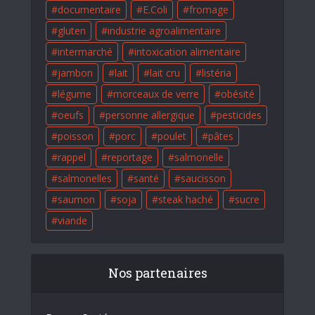
documentaire
E.Coli
fromage
gluten
industrie agroalimentaire
intermarché
intoxication alimentaire
jambon
lait
lait cru
listéria
légume
morceaux de verre
obésité
oeufs
personne allergique
pesticides
poisson
porc
poulet
pâtes
rappel
reportage
salmonelle
salmonelles
santé
saucisson
saumon
soja
steak haché
sucre
viande
Nos partenaires