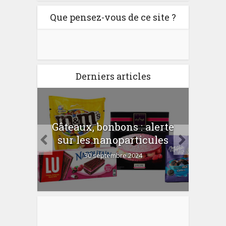
Que pensez-vous de ce site ?
Derniers articles
er
Gâteaux, bonbons : alerte
Com
 la
sur les nanoparticules
?
30 septembre 2024