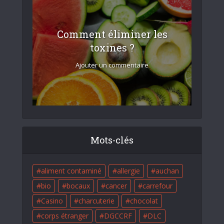
Comment éliminer les
toxines ?
Ajouter un commentaire
Mots-clés
aliment contaminé
allergie
auchan
bio
bocaux
cancer
carrefour
Casino
charcuterie
chocolat
corps étranger
DGCCRF
DLC