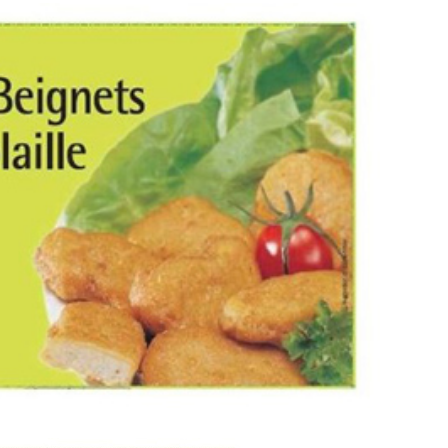
Comment manger
astique, pas si
sainement pendant l
antastique !
pause déjeuner ?