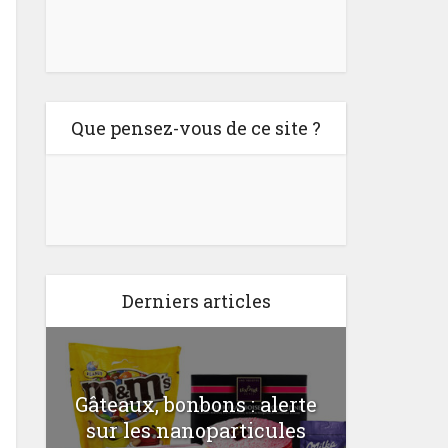
Que pensez-vous de ce site ?
Derniers articles
Gâteaux, bonbons : alerte
Comme
a
sur les nanoparticules