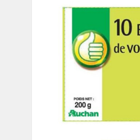
Le pl
f