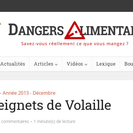
Actualités
Articles
Vidéos
Lexique
Bou
Année 2013
Décembre
•
•
ignets de Volaille
 commentaires
1 minute(s) de lecture