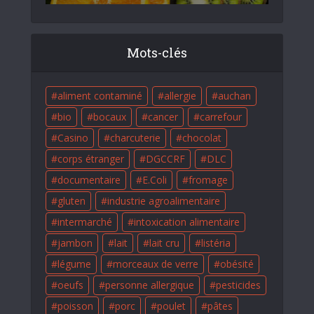
Mots-clés
aliment contaminé
allergie
auchan
bio
bocaux
cancer
carrefour
Casino
charcuterie
chocolat
corps étranger
DGCCRF
DLC
documentaire
E.Coli
fromage
gluten
industrie agroalimentaire
intermarché
intoxication alimentaire
jambon
lait
lait cru
listéria
légume
morceaux de verre
obésité
oeufs
personne allergique
pesticides
poisson
porc
poulet
pâtes