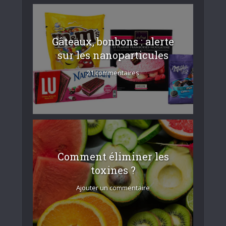
Gâteaux, bonbons : alerte
sur les nanoparticules
21 commentaires
Comment éliminer les
toxines ?
Ajouter un commentaire