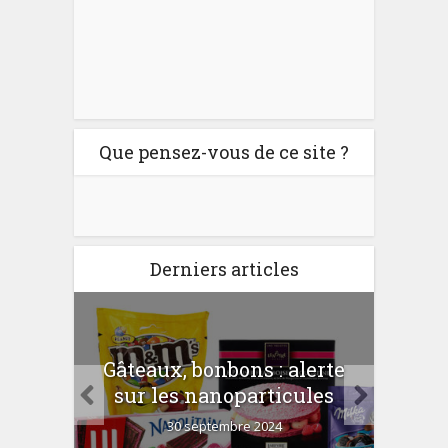
Que pensez-vous de ce site ?
Derniers articles
er
Gâteaux, bonbons : alerte
Com
 la
sur les nanoparticules
?
30 septembre 2024