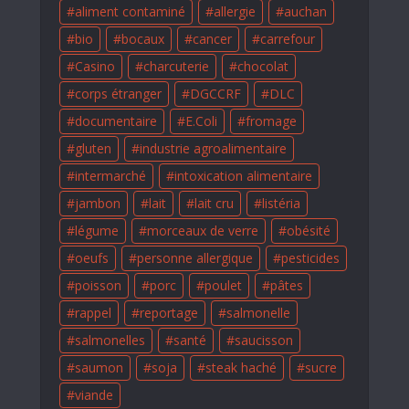
aliment contaminé
allergie
auchan
bio
bocaux
cancer
carrefour
Casino
charcuterie
chocolat
corps étranger
DGCCRF
DLC
documentaire
E.Coli
fromage
gluten
industrie agroalimentaire
intermarché
intoxication alimentaire
jambon
lait
lait cru
listéria
légume
morceaux de verre
obésité
oeufs
personne allergique
pesticides
poisson
porc
poulet
pâtes
rappel
reportage
salmonelle
salmonelles
santé
saucisson
saumon
soja
steak haché
sucre
viande