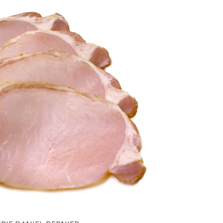
Comment manger
astique, pas si
sainement pendant l
antastique !
pause déjeuner ?