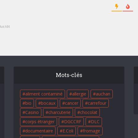
us tôt
Mots-clés
aliment contaminé
allergie
auchan
bio
bocaux
cancer
carrefour
Casino
charcuterie
chocolat
corps étranger
DGCCRF
DLC
documentaire
E.Coli
fromage