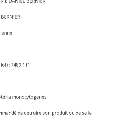
RIE DANIEL BERNIER
2 octobre 2023
21 octobre 2020
 BERNIER
ncienne
ot) :
7480 111
isteria monocytogenes.
ommandé de détruire son produit ou de se le