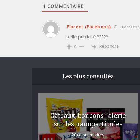
1
COMMENTAIRE
Florent (Facebook)
11 années pl
belle publicité ?????
Répondre
0
Les plus consultés
Gâteaux, bonbons : alerte
sur les nanoparticules
20 commentaires