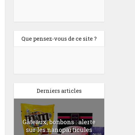
Que pensez-vous de ce site ?
Derniers articles
Gâteaux, bonbons : alerte
Comme
a
sur les nanoparticules