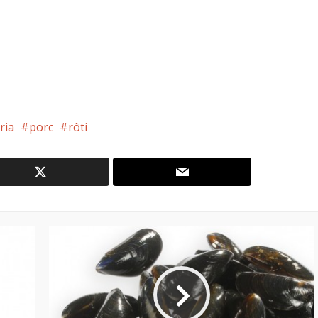
éria
porc
rôti