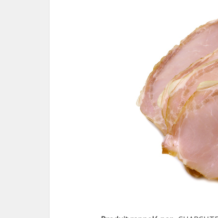
Le pl
f