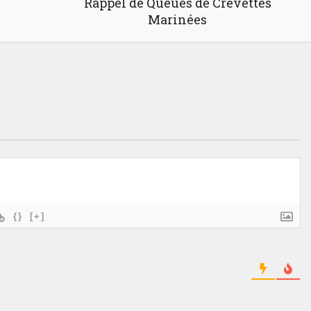
Rappel de Queues de Crevettes
Marinées
{}
[+]