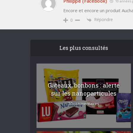
Philippe (Facebook)
10 années p
Encore et encore un produit Auch
Répondre
0
Les plus consultés
Gâteaux, bonbons : alerte
sur les nanoparticules
20 commentaires