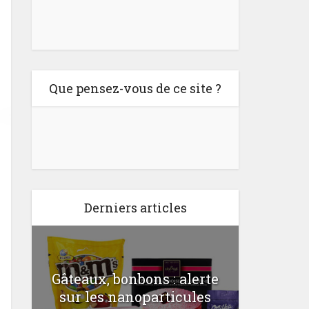
Que pensez-vous de ce site ?
Derniers articles
Gâteaux, bonbons : alerte
Comme
a
sur les nanoparticules