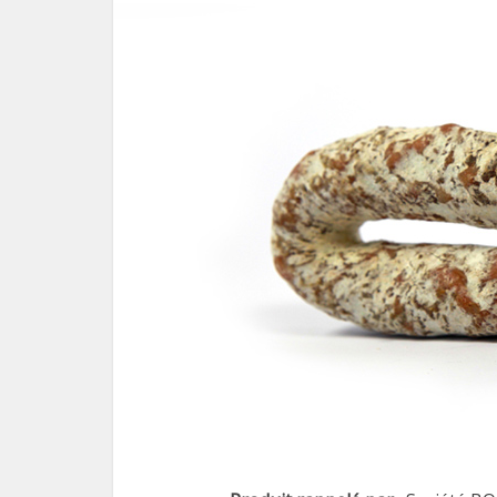
Le pl
f