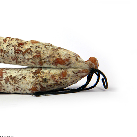
Comment manger
astique, pas si
sainement pendant l
antastique !
pause déjeuner ?