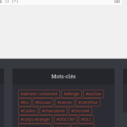
{}
[+]
Mots-clés
aliment contaminé
allergie
auchan
bio
bocaux
cancer
carrefour
Casino
charcuterie
chocolat
corps étranger
DGCCRF
DLC