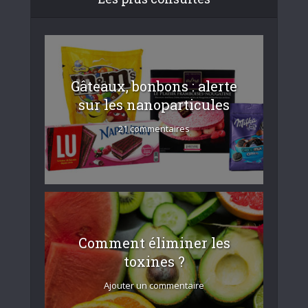
Gâteaux, bonbons : alerte
sur les nanoparticules
21 commentaires
Comment éliminer les
toxines ?
Ajouter un commentaire