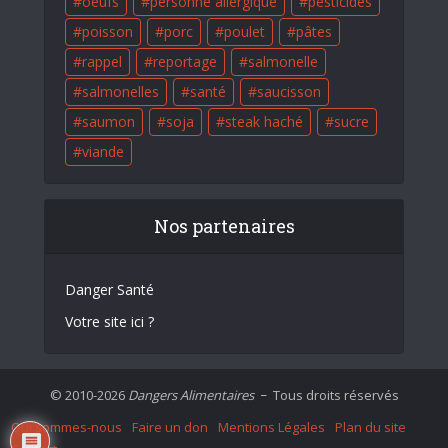
oeufs
personne allergique
pesticides
poisson
porc
poulet
pâtes
rappel
reportage
salmonelle
salmonelles
santé
saucisson
saumon
soja
steak haché
sucre
viande
Nos partenaires
Danger Santé
Votre site ici ?
© 2010-2026
Dangers Alimentaires
Tous droits réservés
–
Qui sommes-nous
Faire un don
Mentions Légales
Plan du site