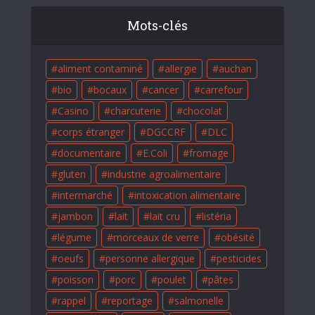
Mots-clés
aliment contaminé
allergie
auchan
bio
bocaux
cancer
carrefour
Casino
charcuterie
chocolat
corps étranger
DGCCRF
DLC
documentaire
E.Coli
fromage
gluten
industrie agroalimentaire
intermarché
intoxication alimentaire
jambon
lait
lait cru
listéria
légume
morceaux de verre
obésité
oeufs
personne allergique
pesticides
poisson
porc
poulet
pâtes
rappel
reportage
salmonelle